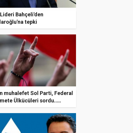
ideri Bahçeli'den
daroğlu'na tepki
 muhalefet Sol Parti, Federal
ete Ülkücüleri sordu..
ye'deki hükümet ittifakı
e MHP'nin rolü ne? MHP'nin
i ittifak süresince değişti mi
şmedi mi?