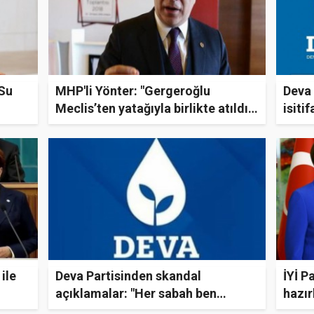
 Su
MHP'li Yönter: "Gergeroğlu
Deva 
Meclis’ten yatağıyla birlikte atıldı..
isitif
Artık yeni koğuşunda ranzaya değil
yere serer yatağını!"
ile
Deva Partisinden skandal
İYİ Pa
açıklamalar: "Her sabah ben
hazır
Türk’üm diye bağırmak ancak
sürpr