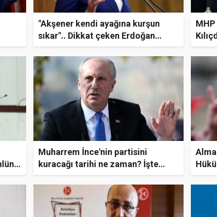
"Akşener kendi ayağına kurşun
MHP L
sıkar".. Dikkat çeken Erdoğan
Kılıç
iddiası
Muharrem İnce'nin partisini
Alman
nlüne
kuracağı tarihi ne zaman? İşte
Hüküm
Muharrem İnce'nin partisini
Türki
kuracağı tarih netleşti!
içind
etkis
deği