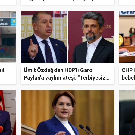
çıkarın şakşakçısıdır"
mille
sorun
i!
Ümit Özdağ'dan HDP'li Garo
CHP'l
Paylan'a yaylım ateşi: "Terbiyesiz
bebek
tahrikçi adam, çok memnun
payla
değilsen çek git cehennemin
dibine!"