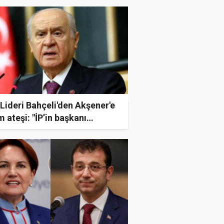
nerecek?
ideri Bahçeli'den Akşener'e
m ateşi: "İP’in başkanı
dir, figürandır, kripto damarın
ndisidir"