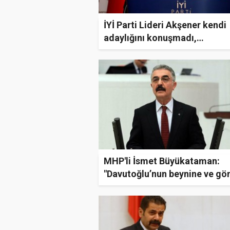
İYİ Parti Lideri Akşener kendi
adaylığını konuşmadı,
Kılıçdaroğlu’nun adaylığını
konuştu..
MHP'li İsmet Büyükataman:
"Davutoğlu’nun beynine ve gö
Türklüğü bir operasyonla dahi
sokma ihtimali yoktur"