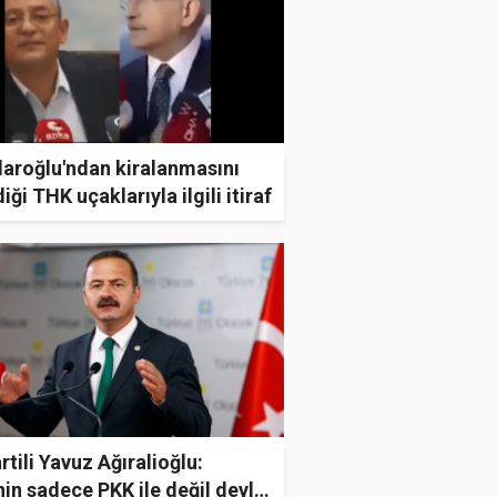
daroğlu'ndan kiralanmasını
iği THK uçaklarıyla ilgili itiraf
artili Yavuz Ağıralioğlu:
in sadece PKK ile değil devlet