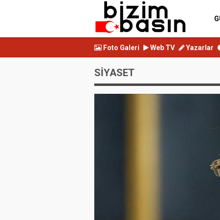
G
Foto Galeri
Web TV
Yazarlar
SİYASET