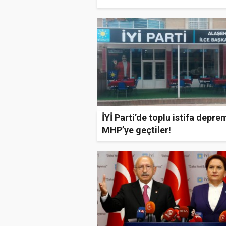
sert tepki!
İYİ Parti’de toplu istifa deprem
MHP’ye geçtiler!