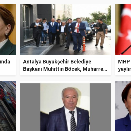
hayvani bir ihtiyacı tatmin edebilir"
mı ö
kında
Antalya Büyükşehir Belediye
MHP L
Başkanı Muhittin Böcek, Muharrem
yaylı
İnce'nin partisine geçiyor
proje
ta ke