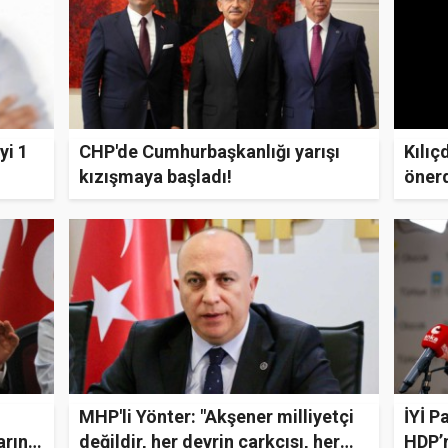
yi 1
CHP'de Cumhurbaşkanlığı yarışı
Kılıç
kızışmaya başladı!
önerd
MHP'li Yönter: "Akşener milliyetçi
İYİ P
arına
değildir, her devrin çarkçısı, her
HDP’n