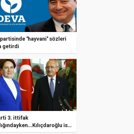
partisinde ''hayvani'' sözleri
a getirdi
rti 3. ittifak
lığındayken...Kılıçdaroğlu ise
iz bir ismi ortak aday olarak