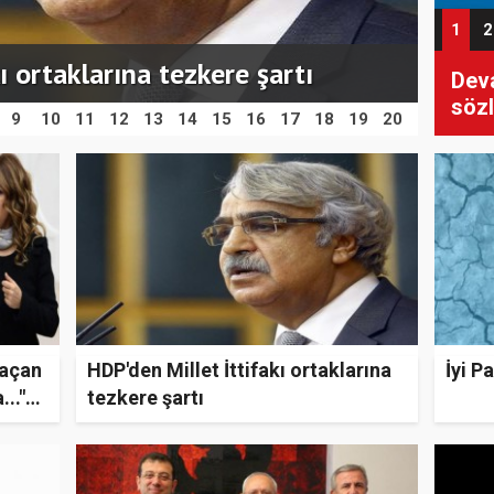
1
2
ı ortaklarına tezkere şartı
İyi P
Son 
Deva
Çift
İmam
sözl
ile 
9
10
11
12
13
14
15
16
17
18
19
20
 açan
HDP'den Millet İttifakı ortaklarına
İyi P
.."
tezkere şartı