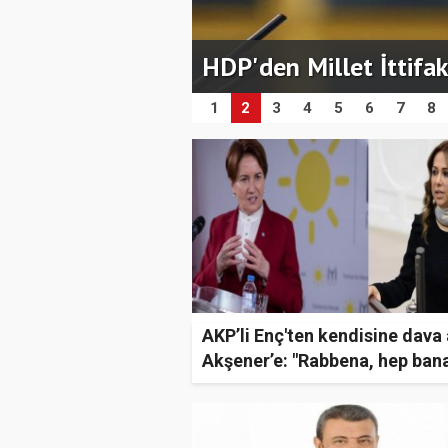
ener’e: "Rabbena,
HDP'den Millet İttifak
1
2
3
4
5
6
7
8
AKP’li Enç'ten kendisine dava
Akşener’e: "Rabbena, hep bana.
cevabı