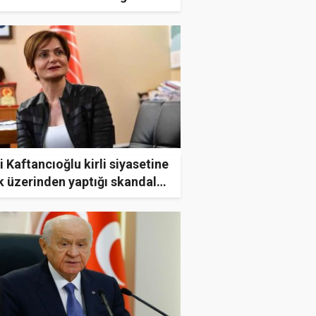
t düşmanlarıyla da mesafe
u vardır
i Kaftancıoğlu kirli siyasetine
 üzerinden yaptığı skandal
şımı alet etti! Pes dedirtti!