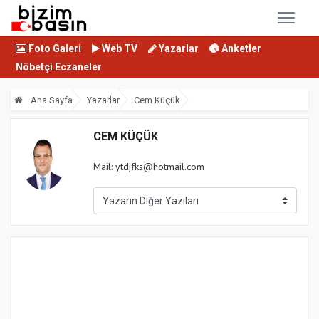
Foto Galeri
Web TV
Yazarlar
Anketler
Nöbetçi Eczaneler
Ana Sayfa
Yazarlar
Cem Küçük
CEM KÜÇÜK
Mail: ytdjfks@hotmail.com