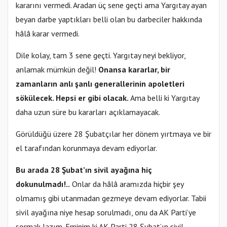
kararını vermedi. Aradan üç sene geçti ama Yargıtay ayan
beyan darbe yaptıkları belli olan bu darbeciler hakkında
hâlâ karar vermedi.
Dile kolay, tam 3 sene geçti. Yargıtay neyi bekliyor,
anlamak mümkün değil!
Onansa kararlar, bir
zamanların anlı şanlı generallerinin apoletleri
sökülecek. Hepsi er gibi olacak.
Ama belli ki Yargıtay
daha uzun süre bu kararları açıklamayacak.
Görüldüğü üzere 28 Şubatçılar her dönem yırtmaya ve bir
el tarafından korunmaya devam ediyorlar.
Bu arada 28 Şubat’ın sivil ayağına hiç
dokunulmadı!..
Onlar da hâlâ aramızda hiçbir şey
olmamış gibi utanmadan gezmeye devam ediyorlar. Tabii
sivil ayağına niye hesap sorulmadı, onu da AK Parti’ye
sormak lazım. Eminim ki AK Parti 28 Şubat’ın sivil