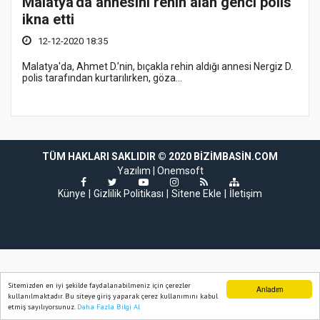
Malatya'da annesini rehin alan genci polis
ikna etti
12-12-2020 18:35
Malatya'da, Ahmet D.’nin, bıçakla rehin aldığı annesi Nergiz D.
polis tarafından kurtarılırken, göza...
TÜM HAKLARI SAKLIDIR © 2020 BIZIMBASIN.COM
Yazılım |
Onemsoft
Künye
Gizlilik Politikası
Sitene Ekle
İletişim
Sitemizden en iyi şekilde faydalanabilmeniz için çerezler
Anladım
kullanılmaktadır. Bu siteye giriş yaparak çerez kullanımını kabul
etmiş sayılıyorsunuz.
Daha Fazla Bilgi Al
Ana Sayfa
Web TV
Foto Galeri
Yazarlar