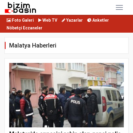
Foto Galeri
Web TV
Yazarlar
Anketler
Nöbetçi Eczaneler
Malatya Haberleri